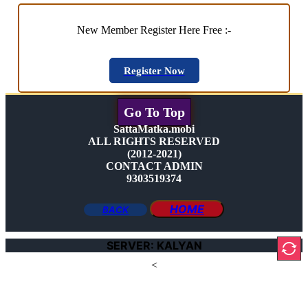
New Member Register Here Free :-
Register Now
Go To Top
SattaMatka.mobi
ALL RIGHTS RESERVED
(2012-2021)
CONTACT ADMIN
9303519374
HOME
BACK
SERVER: KALYAN
<