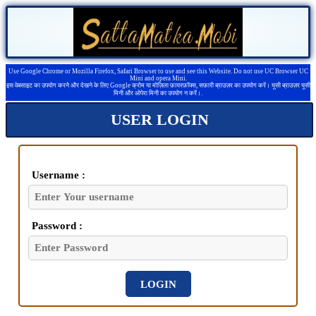
Use Google Chrome or Mozilla Firefox, Safari Browser to use and see this Website. Do not use UC Browser UC
Mini and opera Mini.
इस वेबसाइट का उपयोग करने और देखने के लिए Google क्रोम या मोज़िला फ़ायरफ़ॉक्स, सफ़ारी ब्राउज़र का उपयोग करें। यूसी ब्राउज़र यूसी
मिनी और ओपेरा मिनी का उपयोग न करें।.
USER LOGIN
Username :
Password :
LOGIN