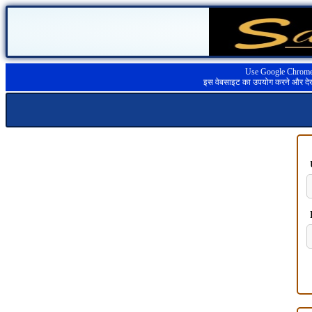
Use Google Chrome o
इस वेबसाइट का उपयोग करने और देखने