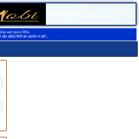
Mini and opera Mini.
नी और ओपेरा मिनी का उपयोग न करें।.